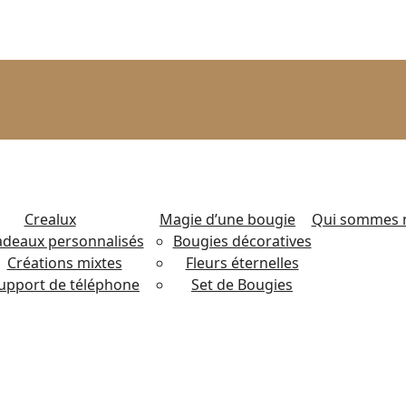
Crealux
Magie d’une bougie
Qui sommes 
adeaux personnalisés
Bougies décoratives
Créations mixtes
Fleurs éternelles
upport de téléphone
Set de Bougies
Carte de Lyon
Carte de Lyon