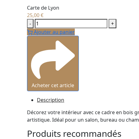
Carte de Lyon
25,00
€
Carte
-
+
de
Ajouter au panier
Lyon
quantity
Acheter cet article
Description
Décorez votre intérieur avec ce cadre en bois g
artistique. Idéal pour un salon, bureau ou cham
Produits recommandés