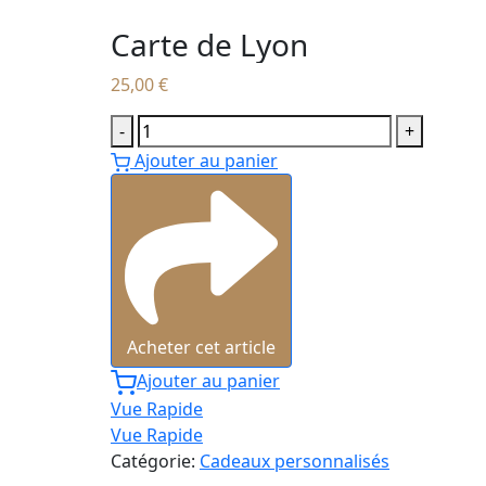
Carte de Lyon
25,00
€
Carte
-
+
de
Ajouter au panier
Lyon
quantity
Acheter cet article
Ajouter au panier
Vue Rapide
Vue Rapide
Catégorie:
Cadeaux personnalisés