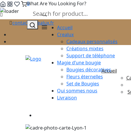
0
What Are You Looking For?
Skip
contact@crealux.fr
to
Accueil
content
Crealux
Cadeaux personnalisés
Créations mixtes
Support de téléphone
Magie d’une bougie
Bougies décoratives
Accueil
Fleurs éternelles
C
Set de Bougies
Qui sommes nous
S
Livraison